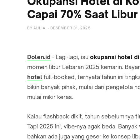
Okupansi Hotel di Ko
Capai 70% Saat Libur
BY
AULIA
-
DESEMBER 01, 2025
Dolen.id
- Lagi-lagi, isu
okupansi hotel di
momen libur Lebaran 2025 kemarin. Bayangi
hotel
full-booked, ternyata tahun ini ting
bikin banyak pihak, mulai dari pengelola 
mulai mikir keras.
Kalau flashback dikit, tahun sebelumnya 
Tapi 2025 ini, vibe-nya agak beda. Banyak 
bahkan ada juga yang geser ke konsep libur