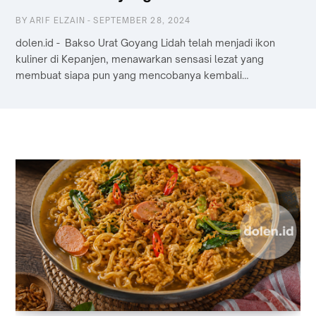
BY
BY
ARIF ELZAIN
ARIF ELZAIN
-
-
MEI 02, 2025
SEPTEMBER 28, 2024
Dolen.id - Kuliner tradisional semakin digemari di tengah
dolen.id - Bakso Urat Goyang Lidah telah menjadi ikon
era modern yang serba cepat. Banyak masyarakat yang
kuliner di Kepanjen, menawarkan sensasi lezat yang
merindukan suasana makan ala kampung …
membuat siapa pun yang mencobanya kembali…