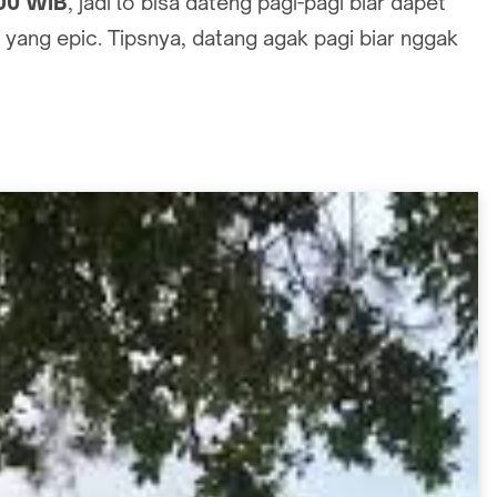
.00 WIB
, jadi lo bisa dateng pagi-pagi biar dapet
t yang epic. Tipsnya, datang agak pagi biar nggak