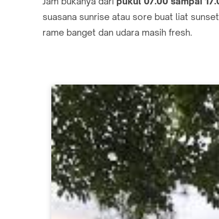
Jam bukanya dari
pukul 07.00 sampai 17
suasana sunrise atau sore buat liat sunse
rame banget dan udara masih fresh.