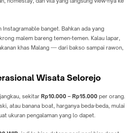
an, homestay, dan vila yang langsung view-nya ke
ah Instagramable banget. Bahkan ada yang
gkrong malem bareng temen-temen. Kalau lapar,
makanan khas Malang — dari bakso sampai rawon,
erasional Wisata Selorejo
jangkau, sekitar
Rp10.000 – Rp15.000
per orang.
ki, atau banana boat, harganya beda-beda, mulai
buat ukuran pengalaman yang lo dapet.