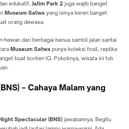
dan edukatif,
Jatim Park 2
juga wajib banget
an
Museum Satwa
yang isinya keren banget.
buat orang dewasa.
n-hewan dari berbagai benua sambil jalan santai
ntara
Museum Satwa
punya koleksi fosil, replika
nget buat konten IG. Pokoknya, wisata ini tuh
uan.
 (BNS) – Cahaya Malam yang
Night Spectacular (BNS)
jawabannya. Begitu
erubah jadi lautan lampu warna-warni. Ada