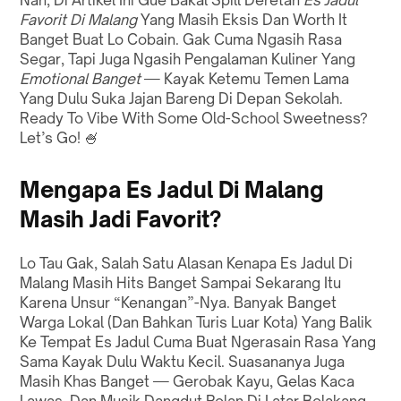
Nah, Di Artikel Ini Gue Bakal Spill Deretan
Es Jadul
Favorit Di Malang
Yang Masih Eksis Dan Worth It
Banget Buat Lo Cobain. Gak Cuma Ngasih Rasa
Segar, Tapi Juga Ngasih Pengalaman Kuliner Yang
Emotional Banget
— Kayak Ketemu Temen Lama
Yang Dulu Suka Jajan Bareng Di Depan Sekolah.
Ready To Vibe With Some Old-School Sweetness?
Let’s Go!
🍧
Mengapa Es Jadul Di Malang
Masih Jadi Favorit?
Lo Tau Gak, Salah Satu Alasan Kenapa Es Jadul Di
Malang Masih Hits Banget Sampai Sekarang Itu
Karena Unsur “Kenangan”-Nya. Banyak Banget
Warga Lokal (Dan Bahkan Turis Luar Kota) Yang Balik
Ke Tempat Es Jadul Cuma Buat Ngerasain Rasa Yang
Sama Kayak Dulu Waktu Kecil. Suasananya Juga
Masih Khas Banget — Gerobak Kayu, Gelas Kaca