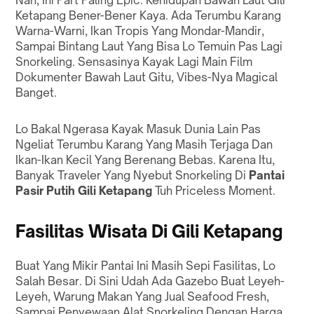
Nah, Ini Part Paling Epic. Kehidupan Bawah Laut Gili
Ketapang Bener-Bener Kaya. Ada Terumbu Karang
Warna-Warni, Ikan Tropis Yang Mondar-Mandir,
Sampai Bintang Laut Yang Bisa Lo Temuin Pas Lagi
Snorkeling. Sensasinya Kayak Lagi Main Film
Dokumenter Bawah Laut Gitu, Vibes-Nya Magical
Banget.
Lo Bakal Ngerasa Kayak Masuk Dunia Lain Pas
Ngeliat Terumbu Karang Yang Masih Terjaga Dan
Ikan-Ikan Kecil Yang Berenang Bebas. Karena Itu,
Banyak Traveler Yang Nyebut Snorkeling Di
Pantai
Pasir Putih Gili Ketapang
Tuh Priceless Moment.
Fasilitas Wisata Di Gili Ketapang
Buat Yang Mikir Pantai Ini Masih Sepi Fasilitas, Lo
Salah Besar. Di Sini Udah Ada Gazebo Buat Leyeh-
Leyeh, Warung Makan Yang Jual Seafood Fresh,
Sampai Penyewaan Alat Snorkeling Dengan Harga