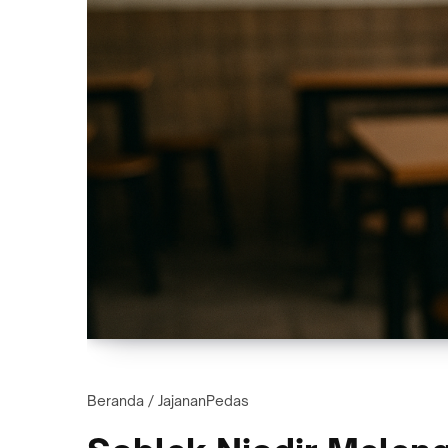
Beranda
/
JajananPedas