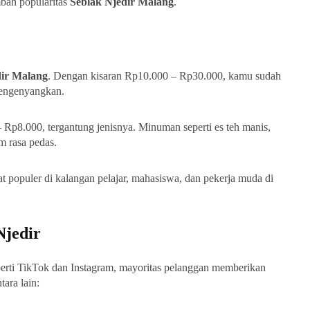
bah popularitas
Seblak Njedir Malang
.
dir Malang
. Dengan kisaran Rp10.000 – Rp30.000, kamu sudah
mengenyangkan.
Rp8.000, tergantung jenisnya. Minuman seperti es teh manis,
m rasa pedas.
at populer di kalangan pelajar, mahasiswa, dan pekerja muda di
Njedir
perti TikTok dan Instagram, mayoritas pelanggan memberikan
ara lain: