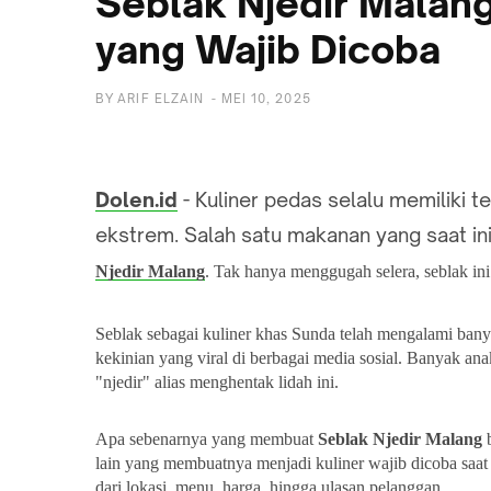
Seblak Njedir Malang
yang Wajib Dicoba
BY
ARIF ELZAIN
-
MEI 10, 2025
Dolen.id
- Kuliner pedas selalu memiliki t
ekstrem. Salah satu makanan yang saat in
Njedir Malang
. Tak hanya menggugah selera, seblak i
Seblak sebagai kuliner khas Sunda telah mengalami ban
kekinian yang viral di berbagai media sosial. Banyak an
"njedir" alias menghentak lidah ini.
Apa sebenarnya yang membuat
Seblak Njedir Malang
b
lain yang membuatnya menjadi kuliner wajib dicoba saat b
dari lokasi, menu, harga, hingga ulasan pelanggan.