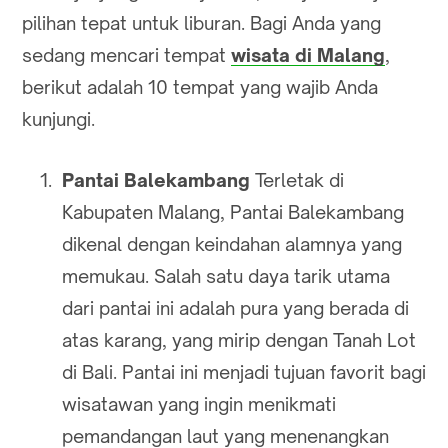
pilihan tepat untuk liburan. Bagi Anda yang
sedang mencari tempat
wisata di Malang
,
berikut adalah 10 tempat yang wajib Anda
kunjungi.
Pantai Balekambang
Terletak di
Kabupaten Malang, Pantai Balekambang
dikenal dengan keindahan alamnya yang
memukau. Salah satu daya tarik utama
dari pantai ini adalah pura yang berada di
atas karang, yang mirip dengan Tanah Lot
di Bali. Pantai ini menjadi tujuan favorit bagi
wisatawan yang ingin menikmati
pemandangan laut yang menenangkan