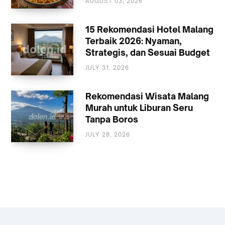
AUGUST 03, 2026
KULINER
15 Rekomendasi Hotel Malang
Terbaik 2026: Nyaman,
Strategis, dan Sesuai Budget
JULY 31, 2026
AKOMODASI
MALANG
Rekomendasi Wisata Malang
Murah untuk Liburan Seru
Tanpa Boros
JULY 28, 2026
WISATA