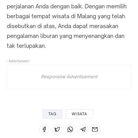
perjalanan Anda dengan baik. Dengan memilih
berbagai tempat wisata di Malang yang telah
disebutkan di atas, Anda dapat merasakan
pengalaman liburan yang menyenangkan dan
tak terlupakan.
- Advertisment -
Responsive Advertisement
TAG
WISATA