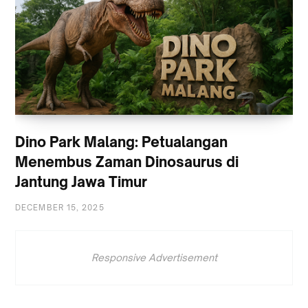
Dino Park Malang: Petualangan
Menembus Zaman Dinosaurus di
Jantung Jawa Timur
DECEMBER 15, 2025
Responsive Advertisement