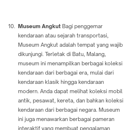
Museum Angkut
Bagi penggemar
kendaraan atau sejarah transportasi,
Museum Angkut adalah tempat yang wajib
dikunjungi. Terletak di Batu, Malang,
museum ini menampilkan berbagai koleksi
kendaraan dari berbagai era, mulai dari
kendaraan klasik hingga kendaraan
modern. Anda dapat melihat koleksi mobil
antik, pesawat, kereta, dan bahkan koleksi
kendaraan dari berbagai negara. Museum
ini juga menawarkan berbagai pameran
interaktif yang membuat pengalaman