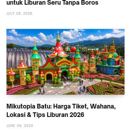
untuk Liburan Seru Tanpa Boros
JULY 28, 2026
Mikutopia Batu: Harga Tiket, Wahana,
Lokasi & Tips Liburan 2026
JUNE 09, 2026