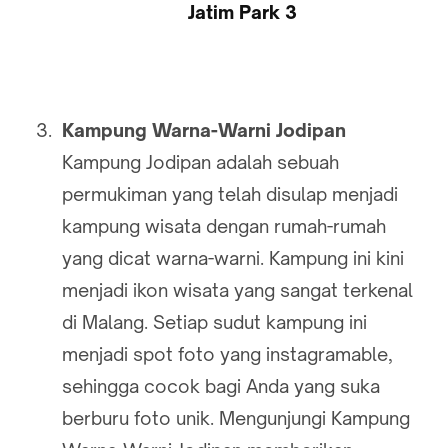
Jatim Park 3
Kampung Warna-Warni Jodipan
Kampung Jodipan adalah sebuah
permukiman yang telah disulap menjadi
kampung wisata dengan rumah-rumah
yang dicat warna-warni. Kampung ini kini
menjadi ikon wisata yang sangat terkenal
di Malang. Setiap sudut kampung ini
menjadi spot foto yang instagramable,
sehingga cocok bagi Anda yang suka
berburu foto unik. Mengunjungi Kampung