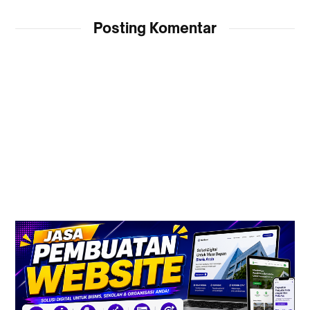
Posting Komentar