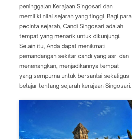
peninggalan Kerajaan Singosari dan
memiliki nilai sejarah yang tinggi. Bagi para
pecinta sejarah, Candi Singosari adalah
tempat yang menarik untuk dikunjungi.
Selain itu, Anda dapat menikmati
pemandangan sekitar candi yang asri dan
menenangkan, menjadikannya tempat
yang sempurna untuk bersantai sekaligus
belajar tentang sejarah kerajaan Singosari.