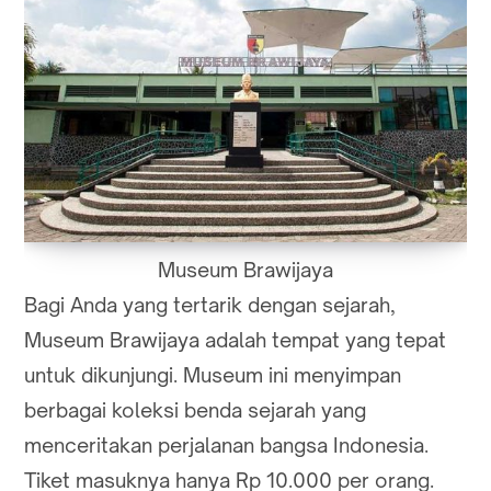
Museum Brawijaya
Bagi Anda yang tertarik dengan sejarah,
Museum Brawijaya adalah tempat yang tepat
untuk dikunjungi. Museum ini menyimpan
berbagai koleksi benda sejarah yang
menceritakan perjalanan bangsa Indonesia.
Tiket masuknya hanya Rp 10.000 per orang.