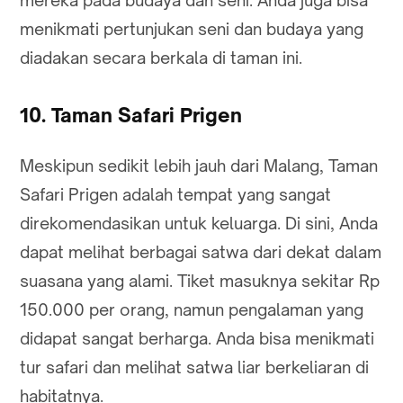
menikmati pertunjukan seni dan budaya yang
diadakan secara berkala di taman ini.
10. Taman Safari Prigen
Meskipun sedikit lebih jauh dari Malang, Taman
Safari Prigen adalah tempat yang sangat
direkomendasikan untuk keluarga. Di sini, Anda
dapat melihat berbagai satwa dari dekat dalam
suasana yang alami. Tiket masuknya sekitar Rp
150.000 per orang, namun pengalaman yang
didapat sangat berharga. Anda bisa menikmati
tur safari dan melihat satwa liar berkeliaran di
habitatnya.