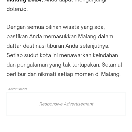
dolen.id
.
Dengan semua pilihan wisata yang ada,
pastikan Anda memasukkan Malang dalam
daftar destinasi liburan Anda selanjutnya.
Setiap sudut kota ini menawarkan keindahan
dan pengalaman yang tak terlupakan. Selamat
berlibur dan nikmati setiap momen di Malang!
- Advertisment -
Responsive Advertisement