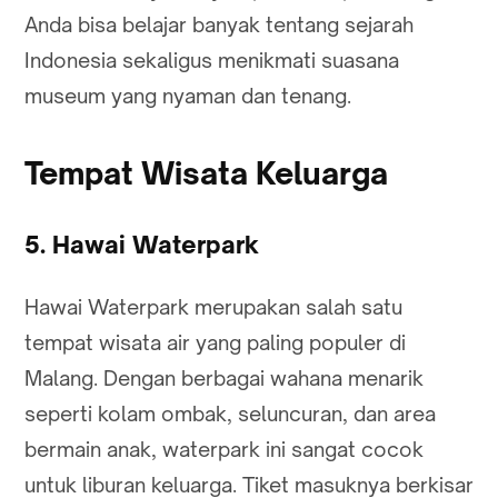
Anda bisa belajar banyak tentang sejarah
Indonesia sekaligus menikmati suasana
museum yang nyaman dan tenang.
Tempat Wisata Keluarga
5. Hawai Waterpark
Hawai Waterpark merupakan salah satu
tempat wisata air yang paling populer di
Malang. Dengan berbagai wahana menarik
seperti kolam ombak, seluncuran, dan area
bermain anak, waterpark ini sangat cocok
untuk liburan keluarga. Tiket masuknya berkisar