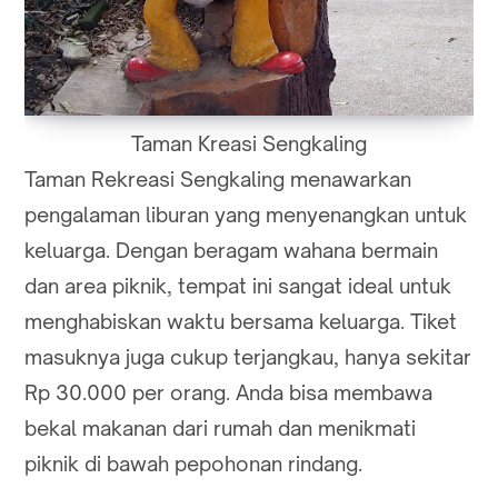
Taman Kreasi Sengkaling
Taman Rekreasi Sengkaling menawarkan
pengalaman liburan yang menyenangkan untuk
keluarga. Dengan beragam wahana bermain
dan area piknik, tempat ini sangat ideal untuk
menghabiskan waktu bersama keluarga. Tiket
masuknya juga cukup terjangkau, hanya sekitar
Rp 30.000 per orang. Anda bisa membawa
bekal makanan dari rumah dan menikmati
piknik di bawah pepohonan rindang.