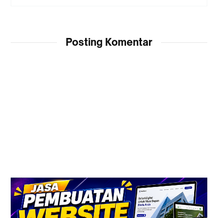
Posting Komentar