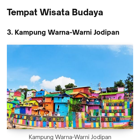
Tempat Wisata Budaya
3. Kampung Warna-Warni Jodipan
Kampung Warna-Warni Jodipan