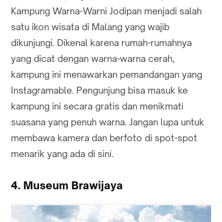
Kampung Warna-Warni Jodipan menjadi salah
satu ikon wisata di Malang yang wajib
dikunjungi. Dikenal karena rumah-rumahnya
yang dicat dengan warna-warna cerah,
kampung ini menawarkan pemandangan yang
Instagramable. Pengunjung bisa masuk ke
kampung ini secara gratis dan menikmati
suasana yang penuh warna. Jangan lupa untuk
membawa kamera dan berfoto di spot-spot
menarik yang ada di sini.
4. Museum Brawijaya