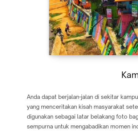
Kam
Anda dapat berjalan-jalan di sekitar kampu
yang menceritakan kisah masyarakat setemp
digunakan sebagai latar belakang foto b
sempurna untuk mengabadikan momen ind