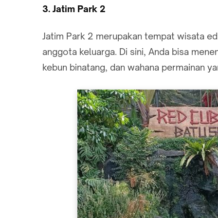
3. Jatim Park 2
Jatim Park 2 merupakan tempat wisata edu
anggota keluarga. Di sini, Anda bisa men
kebun binatang, dan wahana permainan y