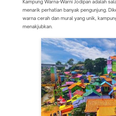
Kampung Warna-Warni Jodipan adalah salah
menarik perhatian banyak pengunjung. Di
warna cerah dan mural yang unik, kampun
menakjubkan.