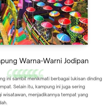
pung Warna-Warni Jodipan
ng ini sambil menikmati berbagai lukisan dinding
at. Selain itu, kampung ini juga sering
agi wisatawan, menjadikannya tempat yang
ah.