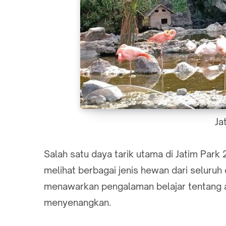
Ja
Salah satu daya tarik utama di Jatim Park
melihat berbagai jenis hewan dari seluruh
menawarkan pengalaman belajar tentang a
menyenangkan.