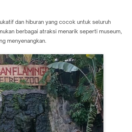
katif dan hiburan yang cocok untuk seluruh
emukan berbagai atraksi menarik seperti museum,
ang menyenangkan.