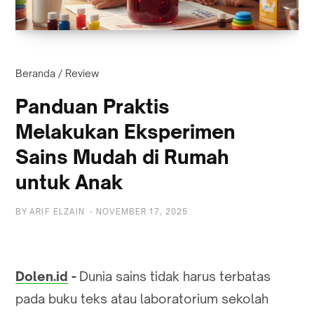
Beranda
/
Review
Panduan Praktis
Melakukan Eksperimen
Sains Mudah di Rumah
untuk Anak
BY
ARIF ELZAIN
-
NOVEMBER 17, 2025
Dolen.id
-
Dunia sains tidak harus terbatas
pada buku teks atau laboratorium sekolah