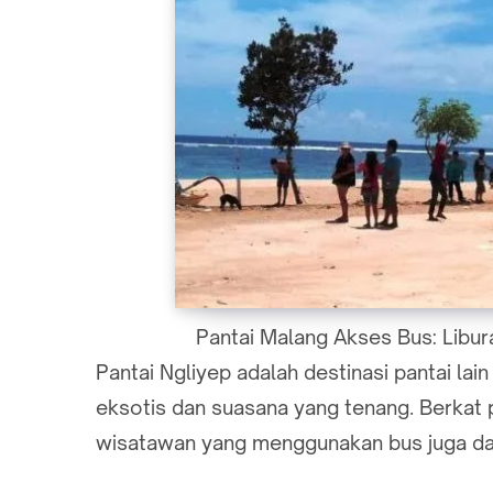
Pantai Malang Akses Bus: Libur
Pantai Ngliyep adalah destinasi pantai l
eksotis dan suasana yang tenang. Berkat pe
wisatawan yang menggunakan bus juga dapa