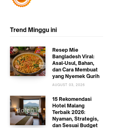
Trend Minggu ini
Resep Mie
Bangladesh Viral:
Asal-Usul, Bahan,
dan Cara Membuat
yang Nyemek Gurih
KULINER
AUGUST 03, 2026
15 Rekomendasi
Hotel Malang
Terbaik 2026:
Nyaman, Strategis,
dan Sesuai Budget
AKOMODASI