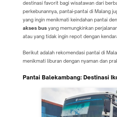
destinasi favorit bagi wisatawan dari ber
perkebunannya, pantai-pantai di Malang ju
yang ingin menikmati keindahan pantai d
akses bus
yang memungkinkan perjalanan 
atau yang tidak ingin repot dengan kendara
Berikut adalah rekomendasi pantai di Mal
menikmati liburan dengan nyaman dan prak
Pantai Balekambang: Destinasi I