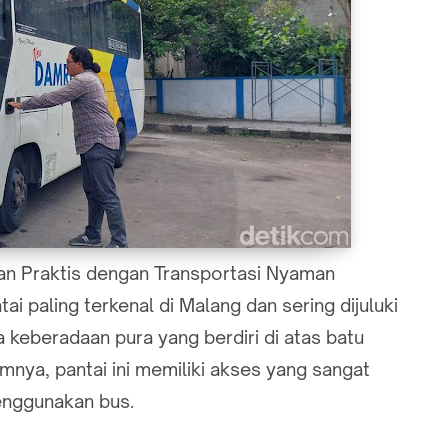
an Praktis dengan Transportasi Nyaman
i paling terkenal di Malang dan sering dijuluki
 keberadaan pura yang berdiri di atas batu
amnya, pantai ini memiliki akses yang sangat
enggunakan bus.