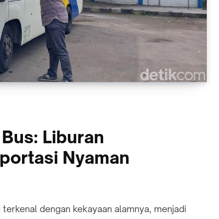
Bus: Liburan
sportasi Nyaman
g terkenal dengan kekayaan alamnya, menjadi