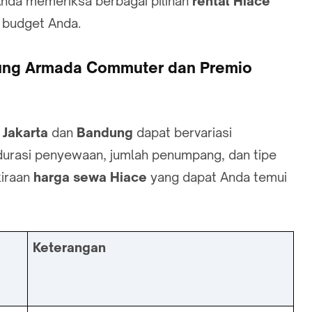
nda memeriksa berbagai pilihan
rental Hiace
 budget Anda.
dung Armada Commuter dan Premio
a
Jakarta
dan
Bandung
dapat bervariasi
 durasi penyewaan, jumlah penumpang, dan tipe
kiraan
harga sewa Hiace
yang dapat Anda temui
Keterangan