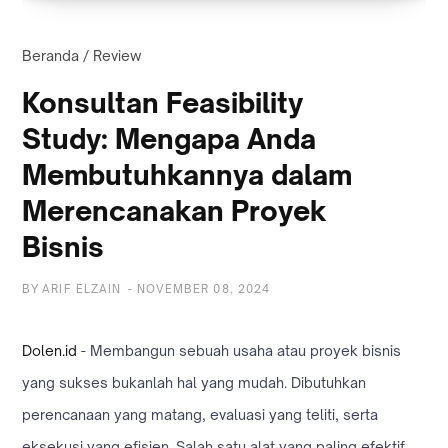
Beranda
/
Review
Konsultan Feasibility
Study: Mengapa Anda
Membutuhkannya dalam
Merencanakan Proyek
Bisnis
BY
ARIF ELZAIN
-
NOVEMBER 08, 2024
Dolen.id
- Membangun sebuah usaha atau proyek bisnis
yang sukses bukanlah hal yang mudah. Dibutuhkan
perencanaan yang matang, evaluasi yang teliti, serta
eksekusi yang efisien. Salah satu alat yang paling efektif