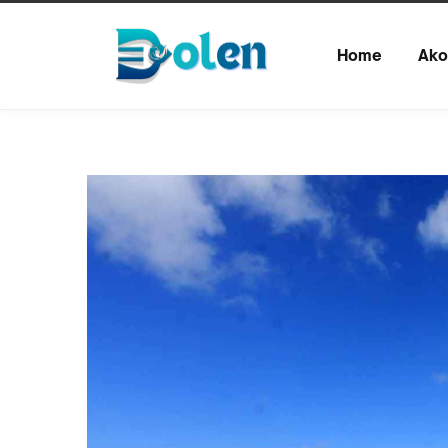
Home
Ako