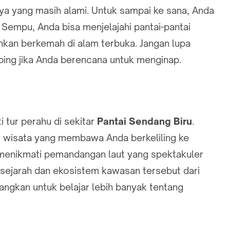
nya yang masih alami. Untuk sampai ke sana, Anda
 Sempu, Anda bisa menjelajahi pantai-pantai
hkan berkemah di alam terbuka. Jangan lupa
ing jika Anda berencana untuk menginap.
 tur perahu di sekitar
Pantai Sendang Biru
.
 wisata yang membawa Anda berkeliling ke
a menikmati pemandangan laut yang spektakuler
sejarah dan ekosistem kawasan tersebut dari
angkan untuk belajar lebih banyak tentang