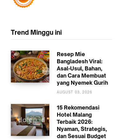
Trend Minggu ini
Resep Mie
Bangladesh Viral:
Asal-Usul, Bahan,
dan Cara Membuat
yang Nyemek Gurih
KULINER
AUGUST 03, 2026
15 Rekomendasi
Hotel Malang
Terbaik 2026:
Nyaman, Strategis,
dan Sesuai Budget
AKOMODASI