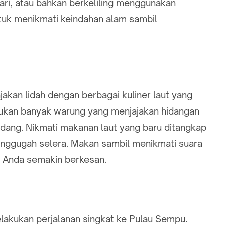
lari, atau bahkan berkeliling menggunakan
tuk menikmati keindahan alam sambil
jakan lidah dengan berbagai kuliner laut yang
mukan banyak warung yang menjajakan hidangan
udang. Nikmati makanan laut yang baru ditangkap
ggugah selera. Makan sambil menikmati suara
 Anda semakin berkesan.
lakukan perjalanan singkat ke Pulau Sempu.