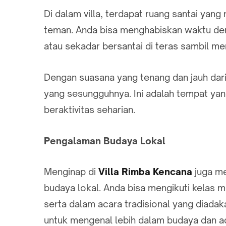
Di dalam villa, terdapat ruang santai ya
teman. Anda bisa menghabiskan waktu de
atau sekadar bersantai di teras sambil m
Dengan suasana yang tenang dan jauh dari
yang sesungguhnya. Ini adalah tempat ya
beraktivitas seharian.
Pengalaman Budaya Lokal
Menginap di
Villa Rimba Kencana
juga m
budaya lokal. Anda bisa mengikuti kelas m
serta dalam acara tradisional yang diadaka
untuk mengenal lebih dalam budaya dan ad