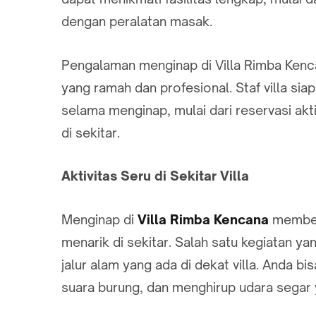
dengan peralatan masak.
Pengalaman menginap di Villa Rimba Ken
yang ramah dan profesional. Staf villa s
selama menginap, mulai dari reservasi ak
di sekitar.
Aktivitas Seru di Sekitar Villa
Menginap di
Villa Rimba Kencana
memberi
menarik di sekitar. Salah satu kegiatan y
jalur alam yang ada di dekat villa. Anda b
suara burung, dan menghirup udara segar