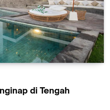
ginap di Tengah