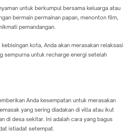
ng nyaman untuk berkumpul bersama keluarga atau
ngan bermain permainan papan, menonton film,
enikmati pemandangan.
 kebisingan kota, Anda akan merasakan relaksasi
ng sempurna untuk recharge energi setelah
emberikan Anda kesempatan untuk merasakan
emasak yang sering diadakan di villa atau ikut
n di desa sekitar. Ini adalah cara yang bagus
at istiadat setempat.