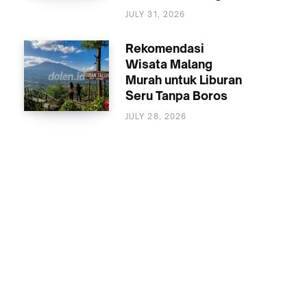
MALANG
JULY 31, 2026
Rekomendasi
Wisata Malang
Murah untuk Liburan
Seru Tanpa Boros
JULY 28, 2026
WISATA