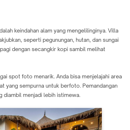
dalah keindahan alam yang mengelilinginya. Villa
akjubkan, seperti pegunungan, hutan, dan sungai
 pagi dengan secangkir kopi sambil melihat
bagai spot foto menarik. Anda bisa menjelajahi area
pat yang sempurna untuk berfoto. Pemandangan
 diambil menjadi lebih istimewa.