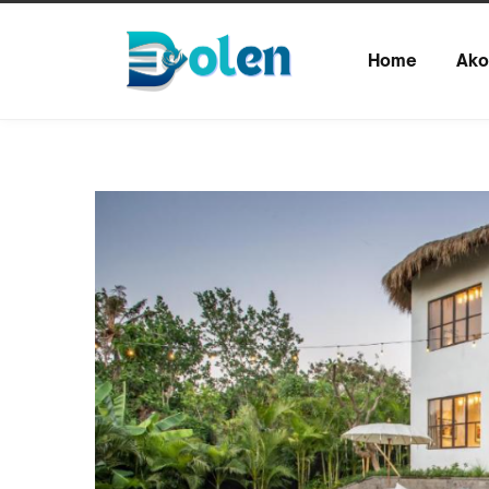
Home
Ako